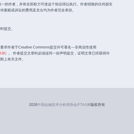
唯一的作者，并有全部权力可使这个协议得以执行。作者招致的任何损失
任何索赔或诉讼的费用及支出均为作者完全承担。
同时提交。
作者于Creative Commons提交许可署名---非商业性使用
.0/
）。 作者提交文章时必须连同一份声明提交，证明文章已经获得许
时附上有关文件。
2026
中国金融技术分析师协会(FTAA)
©版权所有